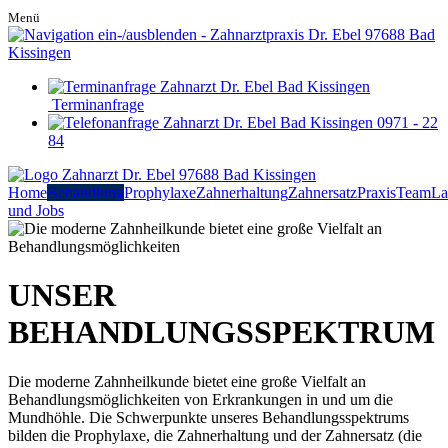
Menü
Terminanfrage
0971 - 22
84
Home
Behandlung
Prophylaxe
Zahnerhaltung
Zahnersatz
Praxis
Team
La
und Jobs
UNSER
BEHANDLUNGSSPEKTRUM
Die moderne Zahnheilkunde bietet eine große Vielfalt an
Behandlungsmöglichkeiten von Erkrankungen in und um die
Mundhöhle. Die Schwerpunkte unseres Behandlungsspektrums
bilden die Prophylaxe, die Zahnerhaltung und der Zahnersatz (die